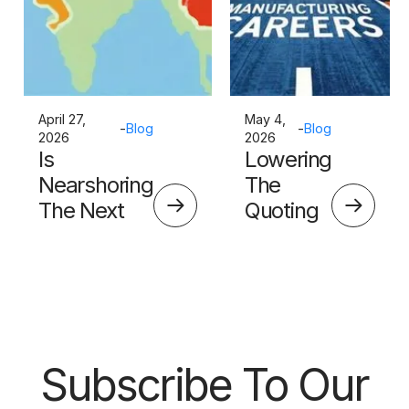
April 27,
May 4,
-
Blog
-
Blog
2026
2026
Is
Lowering
Nearshoring
The
The Next
Quoting
Big Thing?
Skills
Barrier
Subscribe To Our