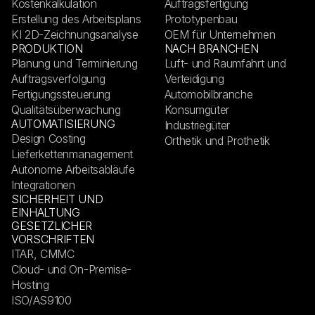
Kostenkalkulation
Auftragsfertigung
Erstellung des Arbeitsplans
Prototypenbau
KI 2D-Zeichnungsanalyse
OEM für Unternehmen
PRODUKTION
NACH BRANCHEN
Planung und Terminierung
Luft- und Raumfahrt und
Auftragsverfolgung
Verteidigung
Fertigungssteuerung
Automobilbranche
Qualitätsüberwachung
Konsumgüter
AUTOMATISIERUNG
Industriegüter
Design Costing
Orthetik und Prothetik
Lieferkettenmanagement
Autonome Arbeitsabläufe
Integrationen
SICHERHEIT UND
EINHALTUNG
GESETZLICHER
VORSCHRIFTEN
ITAR, CMMC
Cloud- und On-Premise-
Hosting
ISO/AS9100