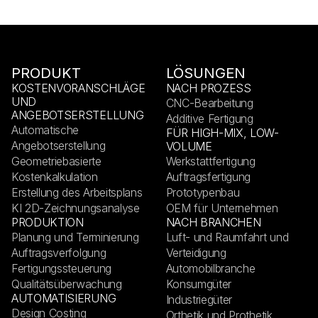
PRODUKT
LÖSUNGEN
KOSTENVORANSCHLÄGE
NACH PROZESS
UND
CNC-Bearbeitung
ANGEBOTSERSTELLUNG
Additive Fertigung
Automatische
FÜR HIGH-MIX, LOW-
Angebotserstellung
VOLUME
Geometriebasierte
Werkstattfertigung
Kostenkalkulation
Auftragsfertigung
Erstellung des Arbeitsplans
Prototypenbau
KI 2D-Zeichnungsanalyse
OEM für Unternehmen
PRODUKTION
NACH BRANCHEN
Planung und Terminierung
Luft- und Raumfahrt und
Auftragsverfolgung
Verteidigung
Fertigungssteuerung
Automobilbranche
Qualitätsüberwachung
Konsumgüter
AUTOMATISIERUNG
Industriegüter
Design Costing
Orthetik und Prothetik