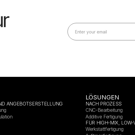
r
LÖSUNGEN
ND ANGEBOTSERSTELLUNG
NACH PROZESS
ung
CNC-Bearbeitung
lation
Additive Fertigung
FÜR HIGH-MIX, LOW
Werkstattfertigung