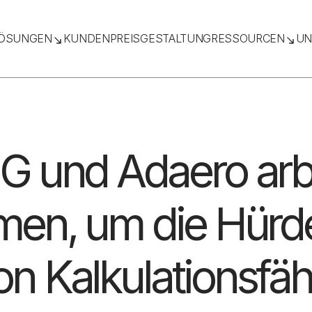
ÖSUNGEN
KUNDEN
PREISGESTALTUNG
RESSOURCEN
UN
 und Adaero arb
en, um die Hürd
on Kalkulationsfäh