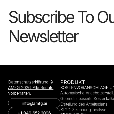
Subscribe To Ou
Newsletter
PRODUKT
Datenschutzerklärung ©
AMFG 2026. Alle Rechte
KOSTENVORANSCHLÄGE U
Automatische Angebotserstell
vorbehalten.
Geometriebasierte Kostenkalku
info@amfg.ai
Erstellung des Arbeitsplans
KI 2D-Zeichnungsanalyse
+1 949 652 2096