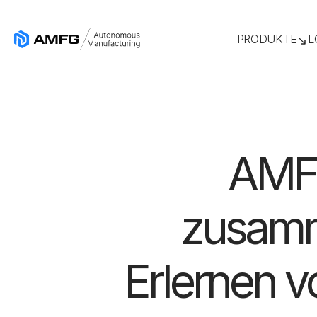
PRODUKTE
L
AMFG
zusamm
Erlernen v