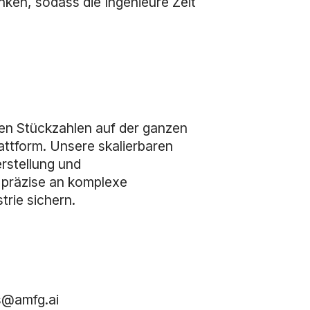
enken, sodass die Ingenieure Zeit
gen Stückzahlen auf der ganzen
ttform. Unsere skalierbaren
rstellung und
 präzise an komplexe
trie sichern.
s@amfg.ai