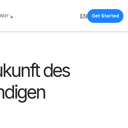
EN
ANY
Get Started
ukunft des
ndigen