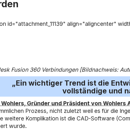
rden
ion id="attachment_11139" align="aligncenter" wid
esk Fusion 360 Verbindungen [Bildnachweis: Aut
„Ein wichtiger Trend ist die Ent
vollständige und n
 Wohlers, Gründer und Präsident von Wohlers 
mlichen Prozess, nicht zuletzt weil es für die Ing
ine weitere Komplikation ist die CAD-Software (Co
iert wurde.