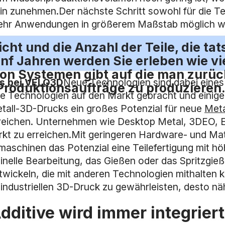
in zunehmen.Der nächste Schritt sowohl für die Tech
 mehr Anwendungen in größerem Maßstab möglich w
ht und die Anzahl der Teile, die ta
nf Jahren werden Sie erleben wie vie
n Systemen gibt auf die man zurückg
ps bei VELO3D
Neue Technologien sind dabei eine
Produktionsaufträge zu produzieren
ue Technologien auf den Markt gebracht und einig
etall-3D-Drucks ein großes Potenzial für neue
Meta
 erreichen. Unternehmen wie Desktop Metal, 3DEO, E
t zu erreichen.Mit geringeren Hardware- und Mate
maschinen das Potenzial eine Teilefertigung mit h
nelle Bearbeitung, das Gießen oder das Spritzgieße
entwickeln, die mit anderen Technologien mithal
ndustriellen 3D-Druck zu gewährleisten, desto näh
Additive wird immer integrie