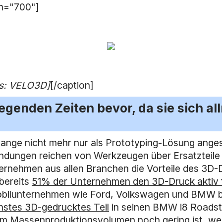
th="700"]
is: VELO3D]
[/caption]
egenden Zeiten bevor, da sie sich a
lange nicht mehr nur als Prototyping-Lösung ang
endungen reichen von Werkzeugen über Ersatzteil
ernehmen aus allen Branchen die Vorteile des 3D-
bereits
51% der Unternehmen den 3D-Druck aktiv f
omobilunternehmen wie Ford, Volkswagen und BMW be
ionstes 3D-gedrucktes Teil
in seinen BMW i8 Roadste
m Massenproduktionsvolumen noch gering ist, werd