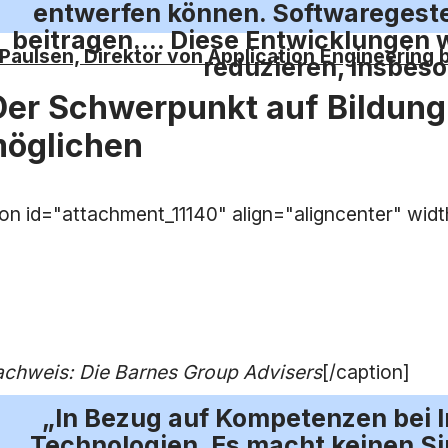
entwerfen können. Softwaregest
beitragen…. Diese Entwicklungen w
Paulsen, Direktor von Application Engineering 
reduzieren, insbeso
Der Schwerpunkt auf Bildun
möglichen
ion id="attachment_11140" align="aligncenter" wid
achweis: Die Barnes Group Advisers
[/caption]
„In Bezug auf Kompetenzen bei 
Technologien. Es macht keinen Si