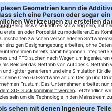
mplexen Geometrien kann die Additiv
ass sich eine Person oder sogar ein
lichen Werkzeugen zu erstellen dan
rough
Beispielsweise kann es schwierig sein, mit
 zu erstellen oder Porosität zu modellieren.Das Ko
Umschalten zwischen verschiedenen Softwarelösung
iner einzigen Designumgebung arbeiten, ohne Date
nternehmen bereits damit begonnen integrierte Ko
s und PTC suchen nach Wegen um Ingenieuren die 
 als Beispiel das Netfabb von Autodesk. Netfabb
 und -gitter generieren und eine Simulation für di
 PTC seine Creo 6.0-Software an um Design und Dr
nehmen Frustum. Das Unternehmen arbeitet nun d
t dem 3D-Druck kombiniert werden
.Letztendlich wir
les sein um die Technologie in den Mainstream zu 
s sehen mit denen Ingenieure Teile