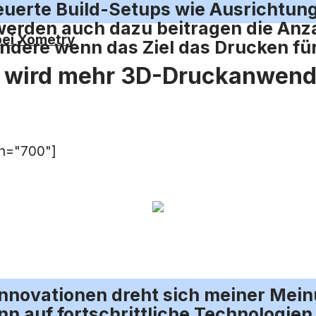
euerte Build-Setups wie Ausrichtu
erden auch dazu beitragen die Anzah
bei Xometry
ndere wenn das Ziel das Drucken für 
g wird mehr 3D-Druckanwend
th="700"]
Innovationen dreht sich meiner Mei
nn auf fortschrittliche Technologie