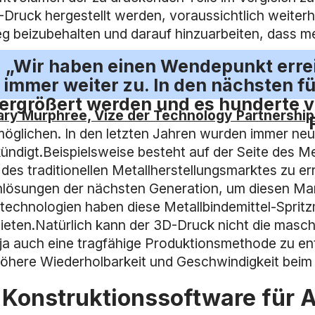
-Druck hergestellt werden, voraussichtlich weiterh
eg beizubehalten und darauf hinzuarbeiten, dass
„Wir haben einen Wendepunkt erreic
immer weiter zu. In den nächsten fü
ergrößert werden und es hunderte vo
ry Murphree, Vize der Technology Partnershi
möglichen. In den letzten Jahren wurden immer ne
ündigt.Beispielsweise besteht auf der Seite des M
l des traditionellen Metallherstellungsmarktes zu
lösungen der nächsten Generation, um diesen Mark
technologien haben diese Metallbindemittel-Spritz
ieten.Natürlich kann der 3D-Druck nicht die maschi
s ja auch eine tragfähige Produktionsmethode zu 
höhere Wiederholbarkeit und Geschwindigkeit beim i
. Konstruktionssoftware für 