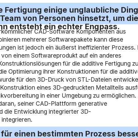
e Fertigung einige unglaubliche Din
 Team von Personen hinsetzt, um di
n entsteht ein echter Engpass.
 herkömmlicher CAD-Software Komponenten aus
mbinieren mehrerer Softwarepakete kann diese
en ist jedoch ein äußerst ineffizienter Prozess. 
n von einem Softwareprodukt auf ein anderes
nstruktionslösungen für die additive Fertigung z
Optimierung ihrer Konstruktionen für die additiv
 wurde für den 3D-Druck von STL-Dateien entwicke
e Konstruktion eines 3D-gedruckten Metallteils aus
uckvorbereitung in einer Umgebung zu ermöglichen.
aran, seiner CAD-Plattform generative
d die Entwicklung integrierter 3D-
integrieren.
 für einen bestimmten Prozess bess