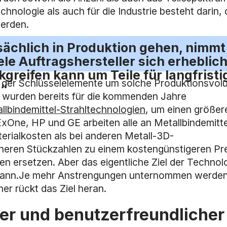
nologie als auch für die Industrie besteht darin, 
erden.
tsächlich in Produktion gehen, nimmt
le Auftragshersteller sich erheblic
reifen kann um Teile für langfristi
s der Schlüsselelemente um solche Produktionsvo
.“
e wurden bereits für die kommenden Jahre
llbindemittel-Strahltechnologien
, um einen größer
xOne, HP und GE arbeiten alle an Metallbindemitte
rialkosten als bei anderen Metall-3D-
öheren Stückzahlen zu einem kostengünstigeren Pr
n ersetzen. Aber das eigentliche Ziel der Technol
ten kann.Je mehr Anstrengungen unternommen werde
er rückt das Ziel heran.
rter und benutzerfreundlicher