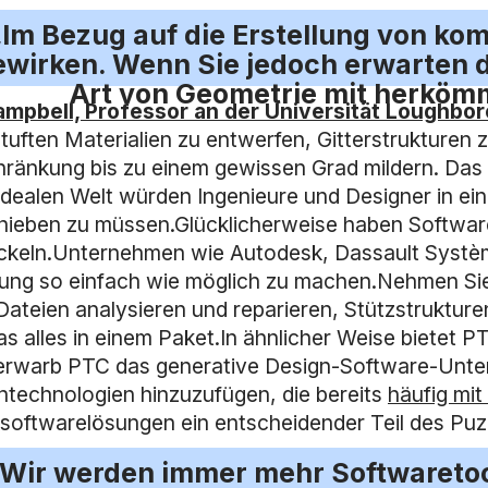
„Im Bezug auf die Erstellung von ko
ewirken. Wenn Sie jedoch erwarten d
Art von Geometrie mit herkömm
ampbell, Professor an der Universität Loughbo
tuften Materialien zu entwerfen, Gitterstrukturen
hränkung bis zu einem gewissen Grad mildern. Das 
 idealen Welt würden Ingenieure und Designer in e
hieben zu müssen.Glücklicherweise haben Softwareu
ckeln.Unternehmen wie Autodesk, Dassault Système
gung so einfach wie möglich zu machen.Nehmen Sie
Dateien analysieren und reparieren, Stützstrukturen
as alles in einem Paket.In ähnlicher Weise bietet
erwarb PTC das generative Design-Software-Unter
ntechnologien hinzuzufügen, die bereits
häufig mi
softwarelösungen ein entscheidender Teil des Puzz
„Wir werden immer mehr Softwaretool