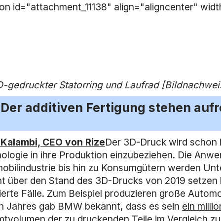
ion id="attachment_11138" align="aligncenter" wid
D-gedruckter Statorring und Laufrad [Bildnachwe
Der additiven Fertigung stehen aufr
Kalambi, CEO von Rize
Der 3D-Druck wird schon 
ologie in ihre Produktion einzubeziehen. Die Anw
obilindustrie bis hin zu Konsumgütern werden Unt
ht über den Stand des 3D-Drucks von 2019 setzen 
zierte Fälle. Zum Beispiel produzieren große Aut
en Jahres gab BMW bekannt, dass es sein
ein mill
tvolumen der zu druckenden Teile im Vergleich zu