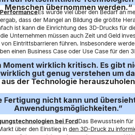
Menschen übernommen werden.“
n Performance
Es wurde viel über den Bedarf an me
rgab, dass der Mangel an Bildung die größte Herau
nfach ist kann die Einrichtung des 3D-Drucks für di
rn die Unternehmen müssen auch Zeit und Geld inve
 von Eintrittsbarrieren führen. Insbesondere wer
haben einen Business Case oder Use Case für den 
 Moment wirklich kritisch. Es gibt 
 wirklich gut genug verstehen um da
 aus der Technologie herauszuholen
ve Fertigung nicht kann und übersieh
Anwendungsmöglichkeiten.”
igungstechnologien bei Ford
Das Bewusstsein für
Markt über den Einstieg in
den 3D-Druck zu informi