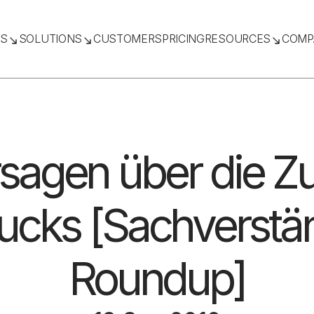
TS
SOLUTIONS
CUSTOMERS
PRICING
RESOURCES
COMP
sagen über die Z
ucks [Sachverstä
Roundup]