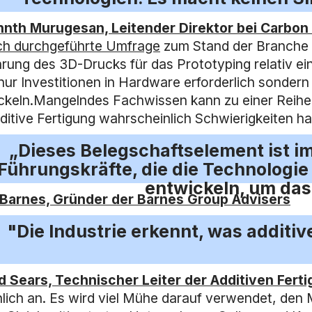
nth Murugesan, Leitender Direktor bei Carbo
ich durchgeführte Umfrage
zum Stand der Branche e
hrung des 3D-Drucks für das Prototyping relativ ei
 nur Investitionen in Hardware erforderlich sonde
ckeln.Mangelndes Fachwissen kann zu einer Reihe
dditive Fertigung wahrscheinlich Schwierigkeiten 
„Dieses Belegschaftselement ist im
Führungskräfte, die die Technologie
entwickeln, um das
Barnes, Gründer der Barnes Group Advisers
"Die Industrie erkennt, was additi
d Sears, Technischer Leiter der Additiven Fert
hlich an. Es wird viel Mühe darauf verwendet, den 